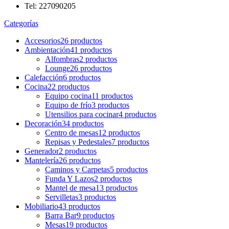
Tel: 227090205
Categorías
Accesorios
26 productos
Ambientación
41 productos
Alfombras
2 productos
Lounge
26 productos
Calefacción
6 productos
Cocina
22 productos
Equipo cocina
11 productos
Equipo de frío
3 productos
Utensilios para cocinar
4 productos
Decoración
34 productos
Centro de mesas
12 productos
Repisas y Pedestales
7 productos
Generador
2 productos
Mantelería
26 productos
Caminos y Carpetas
5 productos
Funda Y Lazos
2 productos
Mantel de mesa
13 productos
Servilletas
3 productos
Mobiliario
43 productos
Barra Bar
9 productos
Mesas
19 productos