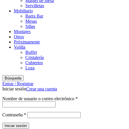
Mantel de mesa
Servilletas
Mobiliario
Barra Bar
Mesas
Sillas
Montajes
Otros
Próximamente
Vajilla
Buffet
Cristalería
Cubiertos
Loza
Búsqueda
Entrar / Registrar
Iniciar sesión
Crear una cuenta
Obligatorio
Nombre de usuario o correo electrónico
*
Obligatorio
Contraseña
*
Iniciar sesión