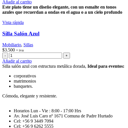
Fondo
Añadir al carrito
Brisa
Este plato tiene un diseño elegante, con un esmalte en tonos
Azul
azules que recuerdan a ondas en el agua o a un cielo profundo
-
27cm
Vista rápida
cantidad
Silla Salón Azul
Mobiliario
,
Sillas
$
3.500
+ iva
Silla
Salón
Añadir al carrito
Azul
Silla salón azul con estructura metálica dorada,
Ideal para eventos:
cantidad
corporativos
matrimonios
banquetes.
Cómoda, elegante y resistente.
Horarios Lun - Vie : 8:00 - 17:00 Hrs
Av. José Luis Caro nº 1671 Comuna de Padre Hurtado
Cel: +56 9 3449 7094
Cel: +56 9 6262 5555