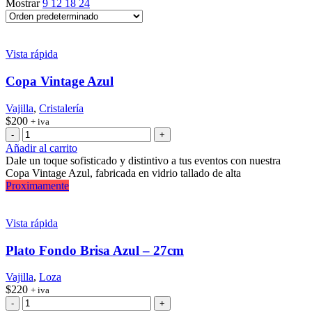
Mostrar
9
12
18
24
Vista rápida
Copa Vintage Azul
Vajilla
,
Cristalería
$
200
+ iva
Copa
Vintage
Añadir al carrito
Azul
Dale un toque sofisticado y distintivo a tus eventos con nuestra
cantidad
Copa Vintage Azul, fabricada en vidrio tallado de alta
Proximamente
Vista rápida
Plato Fondo Brisa Azul – 27cm
Vajilla
,
Loza
$
220
+ iva
Plato