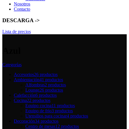
Nosotros
Contacto
DESCARGA ->
Lista de precios
Azul
Categorías
Accesorios
26 productos
Ambientación
41 productos
Alfombras
2 productos
Lounge
26 productos
Calefacción
6 productos
Cocina
22 productos
Equipo cocina
11 productos
Equipo de frío
3 productos
Utensilios para cocinar
4 productos
Decoración
34 productos
Centro de mesas
12 productos