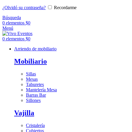
¿Olvidó su contraseña?
Recordarme
Búsqueda
0
elementos
$
0
Menú
0
elementos
$
0
Arriendo de mobiliario
Mobiliario
Sillas
Mesas
Taburetes
Mantelería Mesa
Barras Bar
Sillones
Vajilla
Cristalería
Cubiertos