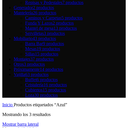
Repisas y Pedestales
7 productos
Generador
2 productos
Mantelería
26 productos
Caminos y Carpetas
5 productos
Funda Y Lazos
2 productos
Mantel de mesa
13 productos
Servilletas
3 productos
Mobiliario
43 productos
Barra Bar
9 productos
Mesas
19 productos
Sillas
15 productos
Montajes
37 productos
Otros
3 productos
Próximamente
14 productos
Vajilla
63 productos
Buffet
6 productos
Cristalería
16 productos
Cubiertos
15 productos
Loza
30 productos
Inicio
Productos etiquetados “Azul”
Mostrando los 3 resultados
Mostrar barra lateral