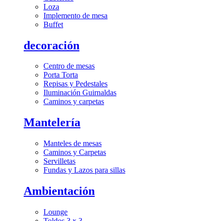
Loza
Implemento de mesa
Buffet
decoración
Centro de mesas
Porta Torta
Repisas y Pedestales
Iluminación Guirnaldas
Caminos y carpetas
Mantelería
Manteles de mesas
Caminos y Carpetas
Servilletas
Fundas y Lazos para sillas
Ambientación
Lounge
Toldos 3 x 3