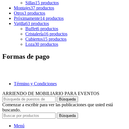
Sillas
15 productos
Montajes
37 productos
Otros
3 productos
Próximamente
14 productos
Vajilla
63 productos
Buffet
6 productos
Cristalería
16 productos
Cubiertos
15 productos
Loza
30 productos
Formas de pago
Término y Condiciones
ARRIENDO DE MOBILIARIO PARA EVENTOS
Búsqueda
Comenzar a escribir para ver las publicaciones que usted está
buscando.
Búsqueda
Menú